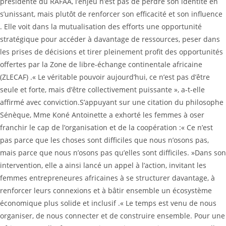
présidente du RAFAA, l’enjeu n’est pas de perdre son identité en
s’unissant, mais plutôt de renforcer son efficacité et son influence
. Elle voit dans la mutualisation des efforts une opportunité
stratégique pour accéder à davantage de ressources, peser dans
les prises de décisions et tirer pleinement profit des opportunités
offertes par la Zone de libre-échange continentale africaine
(ZLECAF) .‎‎« Le véritable pouvoir aujourd’hui, ce n’est pas d’être
seule et forte, mais d’être collectivement puissante », a-t-elle
affirmé avec conviction.‎‎S’appuyant sur une citation du philosophe
Sénèque, Mme Koné Antoinette a exhorté les femmes à oser
franchir le cap de l’organisation et de la coopération :‎‎« Ce n’est
pas parce que les choses sont difficiles que nous n’osons pas,
mais parce que nous n’osons pas qu’elles sont difficiles. »‎‎Dans son
intervention, elle a ainsi lancé un appel à l’action, invitant les
femmes entrepreneures africaines à se structurer davantage, à
renforcer leurs connexions et à bâtir ensemble un écosystème
économique plus solide et inclusif .‎‎« Le temps est venu de nous
organiser, de nous connecter et de construire ensemble. Pour une